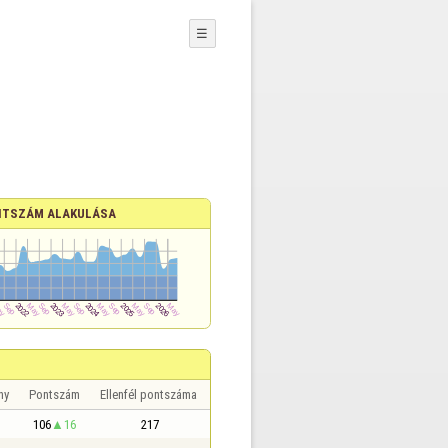
☰
TSZÁM ALAKULÁSA
ny
Pontszám
Ellenfél pontszáma
106
16
217