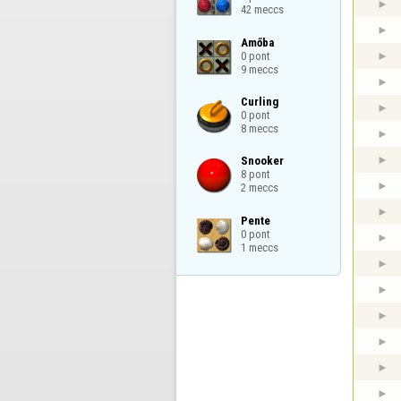
42 meccs
Amőba

0 pont

9 meccs
Curling

0 pont

8 meccs
Snooker

8 pont

2 meccs
Pente

0 pont

1 meccs