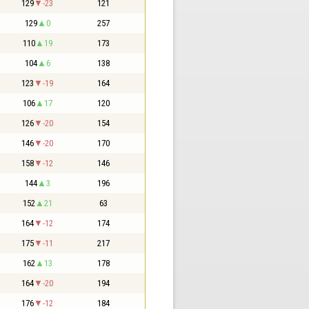
129
-23
121
129
0
257
110
19
173
104
6
138
123
-19
164
106
17
120
126
-20
154
146
-20
170
158
-12
146
144
3
196
152
21
63
164
-12
174
175
-11
217
162
13
178
164
-20
194
176
-12
184