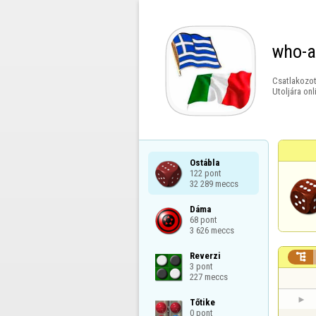
who-a
Csatlakozot
Utoljára onl
Ostábla

122 pont

32 289 meccs
Dáma

68 pont

3 626 meccs
Reverzi


3 pont

227 meccs
Tőtike

0 pont
