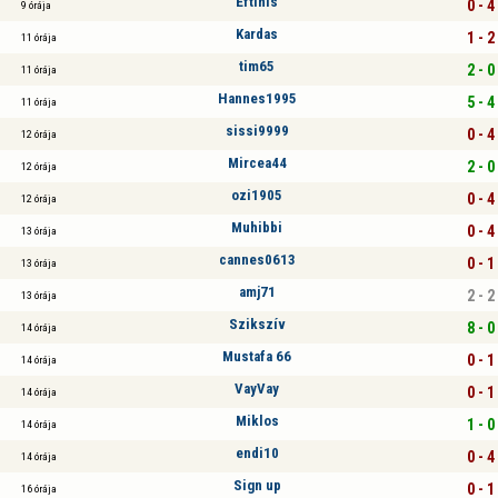
Eftihis
0 - 4
9 órája
Kardas
1 - 2
11 órája
tim65
2 - 0
11 órája
Hannes1995
5 - 4
11 órája
sissi9999
0 - 4
12 órája
Mircea44
2 - 0
12 órája
ozi1905
0 - 4
12 órája
Muhibbi
0 - 4
13 órája
cannes0613
0 - 1
13 órája
amj71
2 - 2
13 órája
Szikszív
8 - 0
14 órája
Mustafa 66
0 - 1
14 órája
VayVay
0 - 1
14 órája
Miklos
1 - 0
14 órája
endi10
0 - 4
14 órája
Sign up
0 - 1
16 órája