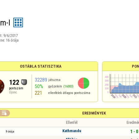
m-I
t:
9/6/2017
ine:
16 órája
OSTÁBLA STATISZTIKA
PON
32289
játszma
122
50%
győzelem
(16003)
pontszám
221
Újonc
ellenfelek átlagos pontszáma

EREDMÉNYEK
Ellenfél
Eredmé
Kathmandu
1 - 0
9 órája