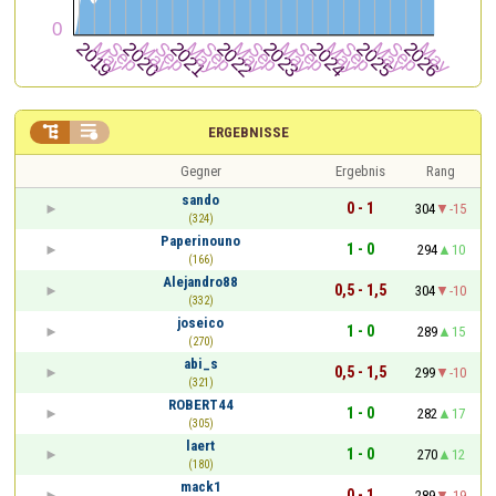


ERGEBNISSE
Gegner
Ergebnis
Rang
sando
0 - 1
304
-15
(324)
Paperinouno
1 - 0
294
10
(166)
Alejandro88
0,5 - 1,5
304
-10
(332)
joseico
1 - 0
289
15
(270)
abi_s
0,5 - 1,5
299
-10
(321)
ROBERT44
1 - 0
282
17
(305)
laert
1 - 0
270
12
(180)
mack1
0 - 1
289
-19