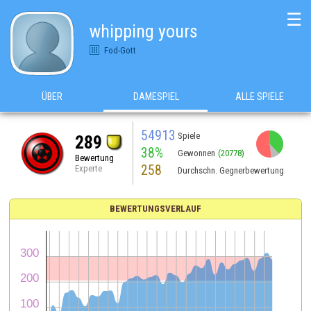
☰
whipping yours
Fod-Gott
ÜBER
DAMESPIEL
ALLE SPIELE
54913
Spiele
289
38%
Gewonnen
(20778)
Bewertung
258
Experte
Durchschn. Gegnerbewertung
BEWERTUNGSVERLAUF