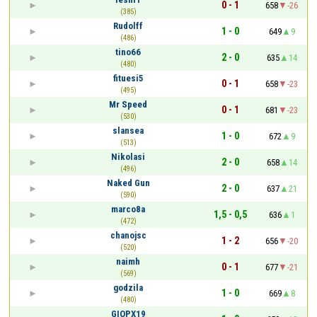
0 - 1
658
-26
(385)
Rudolff
1 - 0
649
9
(486)
tino66
2 - 0
635
14
(480)
fituesi5
0 - 1
658
-23
(495)
Mr Speed
0 - 1
681
-23
(530)
slansea
1 - 0
672
9
(513)
Nikolasi
2 - 0
658
14
(496)
Naked Gun
2 - 0
637
21
(590)
marco8a
1,5 - 0,5
636
1
(472)
chanojsc
1 - 2
656
-20
(520)
naimh
0 - 1
677
-21
(569)
godzila
1 - 0
669
8
(480)
GIOPX19