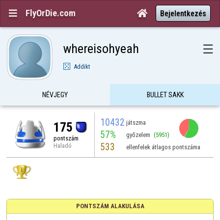
FlyOrDie.com


Bejelentkezés
whereisohyeah
☰
Addikt
NÉVJEGY
BULLET SAKK
10432
játszma
175
57%
győzelem
(5951)
pontszám
533
Haladó
ellenfelek átlagos pontszáma
PONTSZÁM ALAKULÁSA