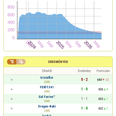


EREDMÉNYEK
Ellenfél
Eredmény
Pontszám
tristeflor
0 - 2
644
-32
(520)
FERİT341
1 - 0
636
8
(459)
Gal Farion™
1 - 1
635
1
(654)
Dragan-Baki
1 - 0
632
3
(260)
leshi1