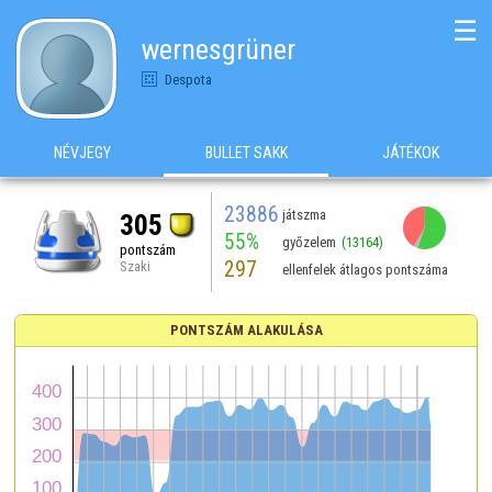
☰
wernesgrüner
Despota
NÉVJEGY
BULLET SAKK
JÁTÉKOK
23886
játszma
305
55%
győzelem
(13164)
pontszám
297
Szaki
ellenfelek átlagos pontszáma
PONTSZÁM ALAKULÁSA