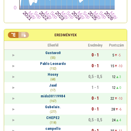


EREDMÉNYEK
Ellenfél
Eredmény
Pontszám
Gustavo0
0 - 1
5
-5
(55)
Pablo Leonardo
0 - 1
15
-10
(152)
Hosny
0,5 - 0,5
12
3
(68)
Jaad
1 - 1
12
0
(17)
mido30119984
0 - 1
22
-10
(167)
Gubelais.
0 - 1
28
-6
(277)
CHEPE2
0,5 - 0,5
24
4
(118)
campello
0 - 1
35
-11