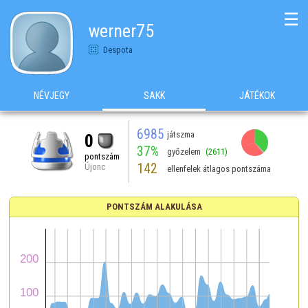
☰
werner75
Despota
NÉVJEGY
SAKK
JÁTÉKOK
6985
játszma
0
37%
győzelem
(2611)
pontszám
142
Újonc
ellenfelek átlagos pontszáma
PONTSZÁM ALAKULÁSA