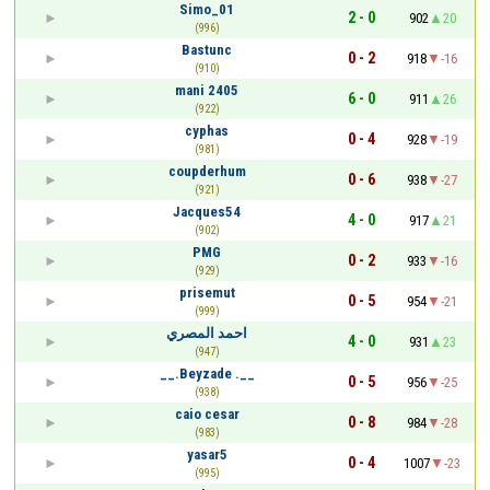
Simo_01
2 - 0
902
20
(996)
Bastunc
0 - 2
918
-16
(910)
mani 2405
6 - 0
911
26
(922)
cyphas
0 - 4
928
-19
(981)
coupderhum
0 - 6
938
-27
(921)
Jacques54
4 - 0
917
21
(902)
PMG
0 - 2
933
-16
(929)
prisemut
0 - 5
954
-21
(999)
احمد المصري
4 - 0
931
23
(947)
__.Beyzade .__
0 - 5
956
-25
(938)
caio cesar
0 - 8
984
-28
(983)
yasar5
0 - 4
1007
-23
(995)