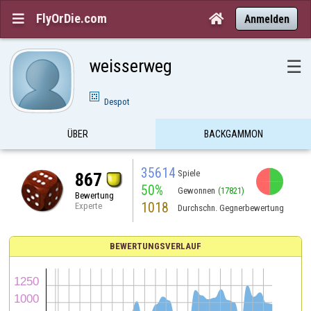
FlyOrDie.com


Anmelden
weisserweg
☰
Despot
ÜBER
BACKGAMMON
35614
Spiele
867
50%
Gewonnen
(17821)
Bewertung
1018
Experte
Durchschn. Gegnerbewertung
BEWERTUNGSVERLAUF