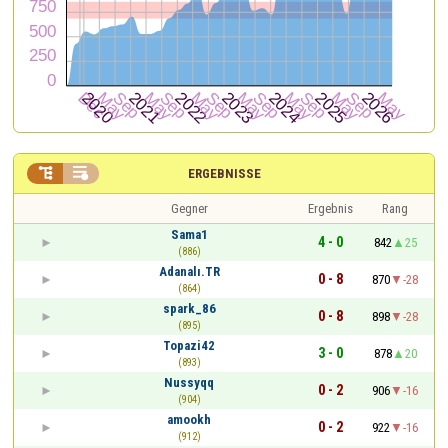


ERGEBNISSE
Gegner
Ergebnis
Rang
Sama1
4 - 0
842
25
(886)
Adanalı.TR
0 - 8
870
-28
(864)
spark_86
0 - 8
898
-28
(895)
Topazi42
3 - 0
878
20
(893)
Nussyqq
0 - 2
906
-16
(904)
amookh
0 - 2
922
-16
(912)