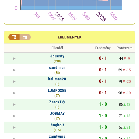


EREDMÉNYEK
Ellenfél
Eredmény
Pontszám
Jquesty
0 - 1
44
-9
(198)
sand man
0 - 1
59
-15
(88)
kaliman28
0 - 1
79
-20
(0)
LJMFOX55
0 - 1
98
-19
(27)
ZeroxT®
1 - 0
86
12
(0)
JOBMAY
1 - 0
73
13
(17)
hogbolt
1 - 0
52
21
(155)
zaintwins
1 - 0
34
18