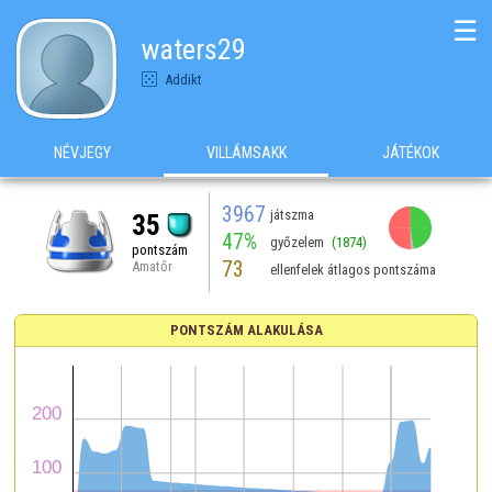
☰
waters29
Addikt
NÉVJEGY
VILLÁMSAKK
JÁTÉKOK
3967
játszma
35
47%
győzelem
(1874)
pontszám
73
Amatőr
ellenfelek átlagos pontszáma
PONTSZÁM ALAKULÁSA