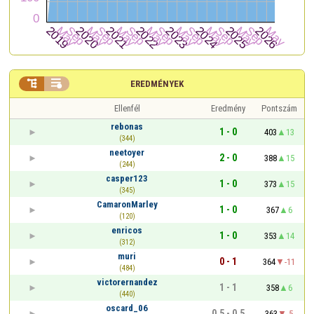


EREDMÉNYEK
Ellenfél
Eredmény
Pontszám
rebonas
1 - 0
403
13
(344)
neetoyer
2 - 0
388
15
(244)
casper123
1 - 0
373
15
(345)
CamaronMarley
1 - 0
367
6
(120)
enricos
1 - 0
353
14
(312)
muri
0 - 1
364
-11
(484)
victorernandez
1 - 1
358
6
(440)
oscard_06
0,5 - 0,5
363
-5