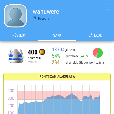
☰
wanuwere
Despota
NÉVJEGY
SAKK
JÁTÉKOK
13794
játszma
400
54%
győzelem
(7407)
pontszám
284
Mester
ellenfelek átlagos pontszáma
PONTSZÁM ALAKULÁSA