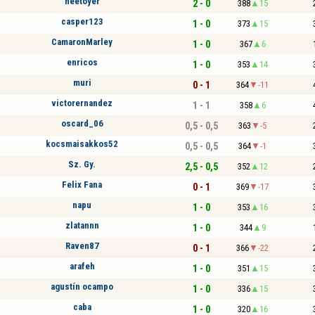
neetoyer
2 - 0
388
15
casper123
1 - 0
373
15
CamaronMarley
1 - 0
367
6
enricos
1 - 0
353
14
muri
0 - 1
364
-11
victorernandez
1 - 1
358
6
oscard_06
0,5 - 0,5
363
-5
kocsmaisakkos52
0,5 - 0,5
364
-1
Sz. Gy.
2,5 - 0,5
352
12
Felix Fana
0 - 1
369
-17
napu
1 - 0
353
16
zlatannn
1 - 0
344
9
Raven87
0 - 1
366
-22
arafeh
1 - 0
351
15
agustín ocampo
1 - 0
336
15
caba
1 - 0
320
16