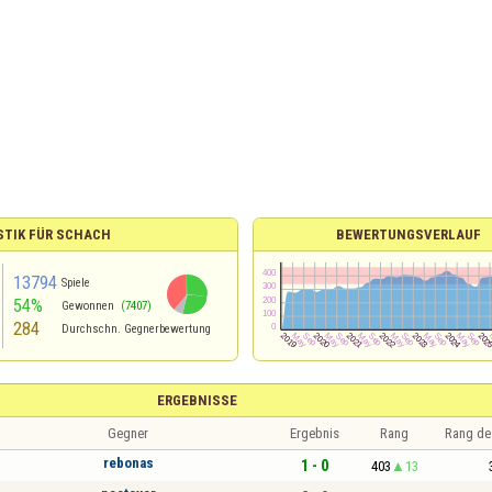
STIK FÜR SCHACH
BEWERTUNGSVERLAUF
13794
Spiele
54%
Gewonnen
(7407)
284
Durchschn. Gegnerbewertung
ERGEBNISSE
Gegner
Ergebnis
Rang
Rang de
rebonas
1 - 0
403
13