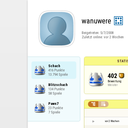
wanuwere
Beigetreten:
5/7/2008
Zuletzt online:
vor 2 Wochen
STATI
Schach

416 Punkte

402
13.794 Spiele
Bewertung
Blitzschach

Meister
134 Punkte

58 Spiele
Pawn7



23 Punkte

7 Spiele
vor 2 Wochen