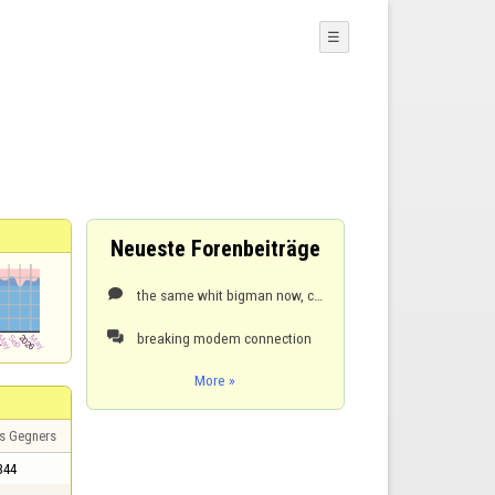
☰
Neueste Forenbeiträge
the same whit bigman now, cant win = breaking connection cowerts

breaking modem connection

More »
s Gegners
344