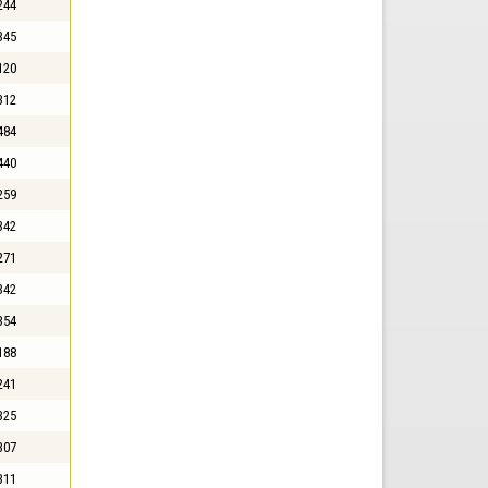
244
345
120
312
484
440
259
342
271
342
354
188
241
325
307
311