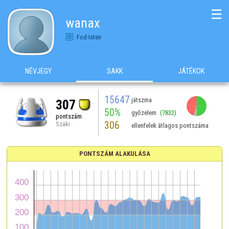
☰
wanax
Fod-Isten
NÉVJEGY
SAKK
JÁTÉKOK
15647
játszma
307
50%
győzelem
(7832)
pontszám
306
Szaki
ellenfelek átlagos pontszáma
PONTSZÁM ALAKULÁSA