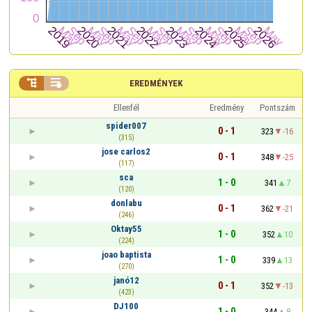


EREDMÉNYEK
Ellenfél
Eredmény
Pontszám
spider007
0 - 1
323
-16
(315)
jose carlos2
0 - 1
348
-25
(117)
sca
1 - 0
341
7
(120)
donlabu
0 - 1
362
-21
(246)
Oktay55
1 - 0
352
10
(224)
joao baptista
1 - 0
339
13
(270)
janó12
0 - 1
352
-13
(423)
DJ100
1 - 0
344
8