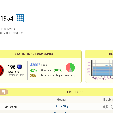
r1954
:
11/23/2014
ne:
vor 11 Stunden
STATISTIK FÜR DAMESPIEL
BE
43002
Spiele
196
42%
Gewonnen
(18086)
Bewertung
206
Fortgeschritten
Durchschn. Gegnerbewertung

ERGEBNISSE
Gegner
Ergebn
Blue Sky
0,5 - 0
vor 1 Stunde