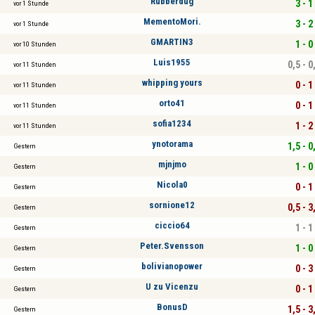
Rubberdug
3 - 1
vor 1 Stunde
MementoMori.
3 - 2
vor 1 Stunde
GMARTIN3
1 - 0
vor 10 Stunden
Luis1955
0,5 - 0
vor 11 Stunden
whipping yours
0 - 1
vor 11 Stunden
orto41
0 - 1
vor 11 Stunden
sofia1234
1 - 2
vor 11 Stunden
ynotorama
1,5 - 0
Gestern
mjnjmo
1 - 0
Gestern
Nicola0
0 - 1
Gestern
sornione12
0,5 - 3
Gestern
ciccio64
1 - 1
Gestern
Peter.Svensson
1 - 0
Gestern
bolivianopower
0 - 3
Gestern
U zu Vicenzu
0 - 1
Gestern
BonusD
1,5 - 3
Gestern