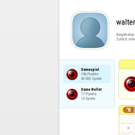
walte
Beigetreten
Zuletzt onli
Damespiel

196 Punkte

43.002 Spiele
Dame Bullet

17 Punkte

15 Spiele
