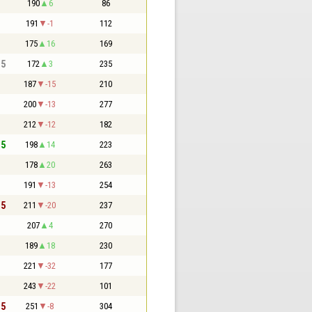
190
6
86
191
-1
112
175
16
169
,5
172
3
235
187
-15
210
200
-13
277
212
-12
182
,5
198
14
223
178
20
263
191
-13
254
,5
211
-20
237
207
4
270
189
18
230
221
-32
177
243
-22
101
,5
251
-8
304