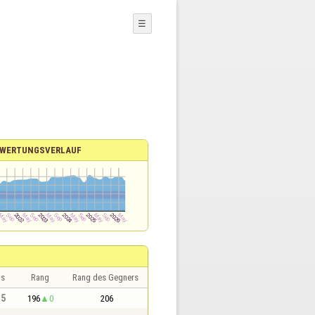
☰
WERTUNGSVERLAUF
is
Rang
Rang des Gegners
,5
196
0
206