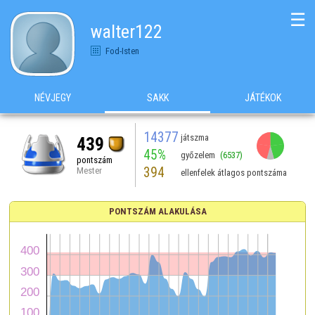
☰
walter122
Fod-Isten
NÉVJEGY
SAKK
JÁTÉKOK
14377
játszma
439
45%
győzelem
(6537)
pontszám
394
Mester
ellenfelek átlagos pontszáma
PONTSZÁM ALAKULÁSA