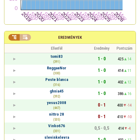


EREDMÉNYEK
Ellenfél
Eredmény
Pontszám
tomi83
1 - 0
425
14
(391)
ReggaeNor
1 - 0
414
11
(300)
Peste blanca
1 - 0
402
12
(316)
ghnia45
1 - 0
386
16
(392)
yesus2008
0 - 1
400
-14
(447)
nittro 28
0 - 1
410
-10
(535)
Vinko676
0,5 - 0,5
414
-4
(331)
slevinkelevra
1 - 0
402
12