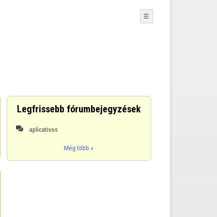
☰
Legfrissebb fórumbejegyzések
aplicativos

Még több »