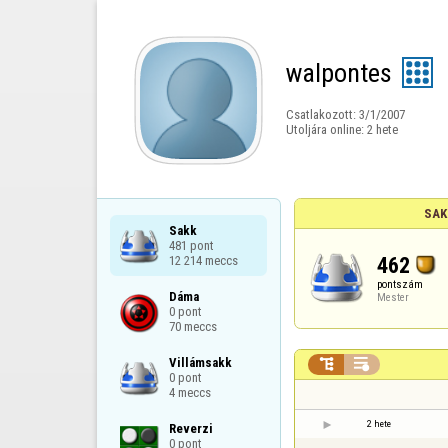
walpontes
Csatlakozott:
3/1/2007
Utoljára online:
2 hete
SAK
Sakk

481 pont

462
12 214 meccs
pontszám
Dáma

Mester
0 pont

70 meccs
Villámsakk



0 pont

4 meccs
2 hete
Reverzi

0 pont
