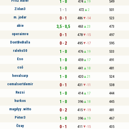
Fritz Adler
1 - 0
474
19
549
Zidan3
1 - 1
472
2
501
m. jodar
0 - 1
486
-14
523
abie
3,5 - 0,5
463
23
473
operaimre
0 - 1
478
-15
497
DontBeBalla
0 - 2
495
-17
595
ralehs50
1 - 0
476
19
533
Eso
1 - 0
459
17
491
cső
1 - 0
441
18
481
hevalsarp
1 - 0
420
21
524
cemalsertdemir
0 - 1
431
-11
538
Rezsi
1 - 0
414
17
444
hurkos
1 - 0
396
18
445
magdyy .witto
0 - 2
415
-19
481
Pèter3
1 - 0
396
19
467
Özay
0 - 1
411
-15
435