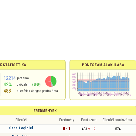
K STATISZTIKA
PONTSZÁM ALAKULÁSA
12214
játszma
42%
győzelem
(5088)
488
ellenfelek átlagos pontszáma
EREDMÉNYEK
Ellenfél
Eredmény
Pontszám
Ellenfél pontszáma
Sans.Logiciel
0 - 1
493
-12
574