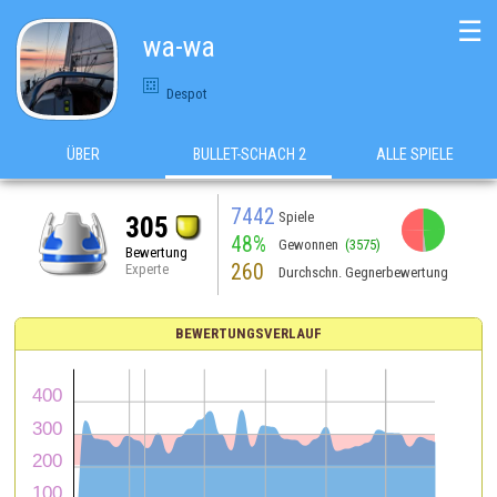
☰
wa-wa
Despot
ÜBER
BULLET-SCHACH 2
ALLE SPIELE
7442
Spiele
305
48%
Gewonnen
(3575)
Bewertung
260
Experte
Durchschn. Gegnerbewertung
BEWERTUNGSVERLAUF