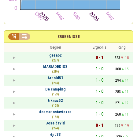


ERGEBNISSE
Gegner
Ergebnis
Rang
geza62
0 - 1
323
-18
(287)
MARIADEDIOS
1 - 0
308
15
(289)
Arnold57
1 - 0
294
14
(244)
De camping
1 - 0
283
11
(173)
tıknaz52
1 - 0
271
12
(175)
dosmanostaviezas
1 - 0
260
11
(138)
Jose david
0 - 1
279
-19
(224)
djib33
1 - 0
270
9