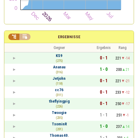


ERGEBNISSE
Gegner
Ergebnis
Rang
KS9
0 - 1
221
-14
(275)
Ananau
1 - 0
200
21
(316)
Jetjohn
0 - 1
221
-21
(118)
cc76
0 - 1
233
-12
(311)
theflyingpig
0 - 1
250
-17
(226)
Twoogie
1 - 1
251
-1
(235)
TxominR
1 - 0
237
14
(201)
Thomas40.
1 - 1
231
6