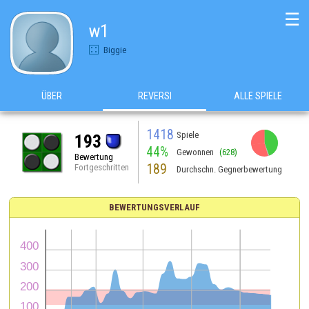
☰
w1
Biggie
ÜBER
REVERSI
ALLE SPIELE
1418
Spiele
193
44%
Gewonnen
(628)
Bewertung
189
Fortgeschritten
Durchschn. Gegnerbewertung
BEWERTUNGSVERLAUF