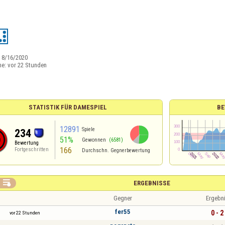
:
8/16/2020
ne:
vor 22 Stunden
STATISTIK FÜR DAMESPIEL
BE
12891
Spiele
234
51%
Gewonnen
(6581)
Bewertung
166
Fortgeschritten
Durchschn. Gegnerbewertung

ERGEBNISSE
Gegner
Ergebn
fer55
0 - 2
vor 22 Stunden