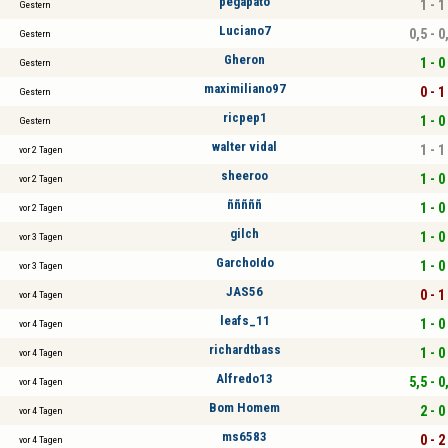
pegapato
1 - 1
Gestern
Luciano7
0,5 - 0
Gestern
Gheron
1 - 0
Gestern
maximiliano97
0 - 1
Gestern
ricpep1
1 - 0
Gestern
walter vidal
1 - 1
vor 2 Tagen
sheeroo
1 - 0
vor 2 Tagen
ñññññ
1 - 0
vor 2 Tagen
gilch
1 - 0
vor 3 Tagen
GarchoIdo
1 - 0
vor 3 Tagen
JAS56
0 - 1
vor 4 Tagen
leafs_11
1 - 0
vor 4 Tagen
richardtbass
1 - 0
vor 4 Tagen
Alfredo13
5,5 - 0
vor 4 Tagen
Bom Homem
2 - 0
vor 4 Tagen
ms6583
0 - 2
vor 4 Tagen