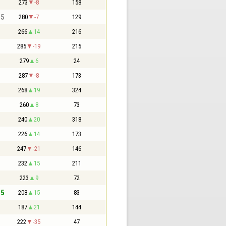
273
-8
158
,5
280
-7
129
266
14
216
285
-19
215
279
6
24
287
-8
173
268
19
324
260
8
73
240
20
318
226
14
173
247
-21
146
232
15
211
223
9
72
,5
208
15
83
187
21
144
222
-35
47