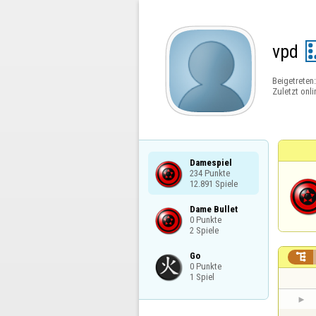
vpd
Beigetreten
Zuletzt onli
Damespiel

234 Punkte

12.891 Spiele
Dame Bullet

0 Punkte

2 Spiele
Go


0 Punkte

1 Spiel