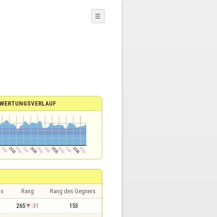
☰
WERTUNGSVERLAUF
is
Rang
Rang des Gegners
265
-31
153