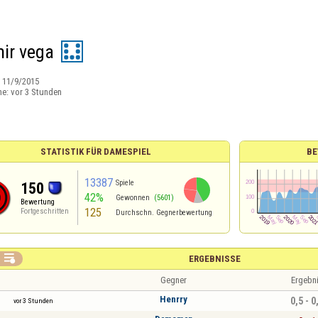
mir vega
:
11/9/2015
ne:
vor 3 Stunden
STATISTIK FÜR DAMESPIEL
BE
13387
Spiele
150
42%
Gewonnen
(5601)
Bewertung
125
Fortgeschritten
Durchschn. Gegnerbewertung

ERGEBNISSE
Gegner
Ergebn
Henrry
0,5 - 0
vor 3 Stunden