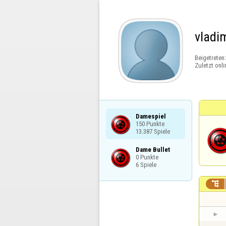
vladi
Beigetreten
Zuletzt onli
Damespiel

150 Punkte

13.387 Spiele
Dame Bullet

0 Punkte

6 Spiele
