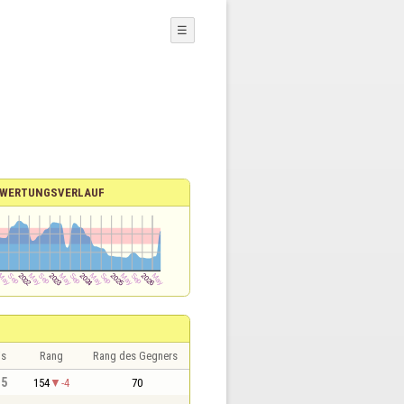
☰
WERTUNGSVERLAUF
is
Rang
Rang des Gegners
,5
154
-4
70