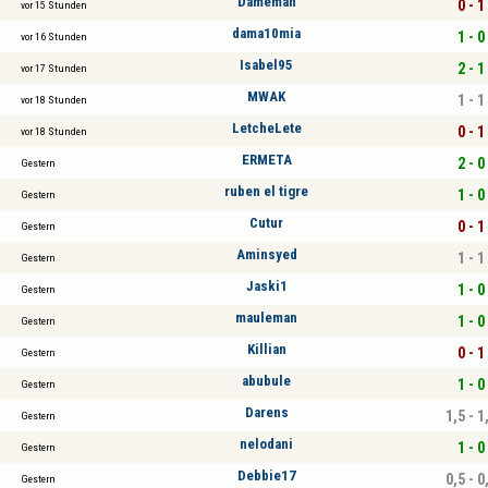
Dameman
0 - 1
vor 15 Stunden
dama10mia
1 - 0
vor 16 Stunden
Isabel95
2 - 1
vor 17 Stunden
MWAK
1 - 1
vor 18 Stunden
LetcheLete
0 - 1
vor 18 Stunden
ERMETA
2 - 0
Gestern
ruben el tigre
1 - 0
Gestern
Cutur
0 - 1
Gestern
Aminsyed
1 - 1
Gestern
Jaski1
1 - 0
Gestern
mauleman
1 - 0
Gestern
Killian
0 - 1
Gestern
abubule
1 - 0
Gestern
Darens
1,5 - 1
Gestern
nelodani
1 - 0
Gestern
Debbie17
0,5 - 0
Gestern