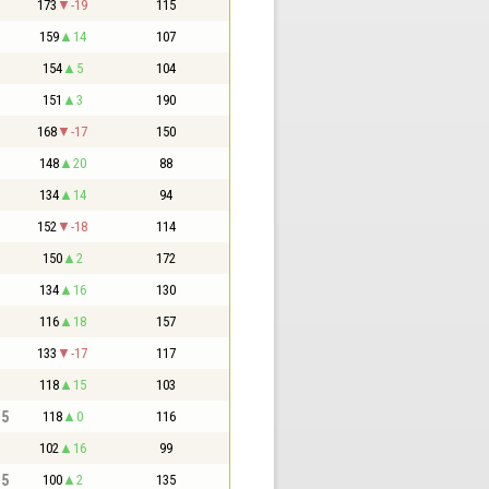
173
-19
115
159
14
107
154
5
104
151
3
190
168
-17
150
148
20
88
134
14
94
152
-18
114
150
2
172
134
16
130
116
18
157
133
-17
117
118
15
103
,5
118
0
116
102
16
99
,5
100
2
135