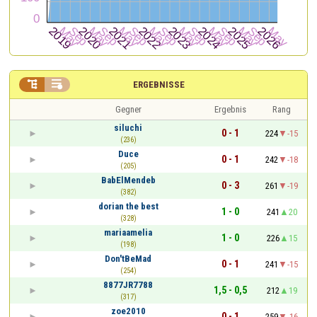


ERGEBNISSE
Gegner
Ergebnis
Rang
siluchi
0 - 1
224
-15
(236)
Duce
0 - 1
242
-18
(205)
BabElMendeb
0 - 3
261
-19
(382)
dorian the best
1 - 0
241
20
(328)
mariaamelia
1 - 0
226
15
(198)
Don'tBeMad
0 - 1
241
-15
(254)
8877JR7788
1,5 - 0,5
212
19
(317)
zoe2010
0 - 1
259
-16