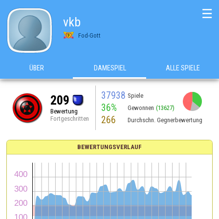
☰
vkb
Fod-Gott
ÜBER
DAMESPIEL
ALLE SPIELE
37938
Spiele
209
36%
Gewonnen
(13627)
Bewertung
266
Fortgeschritten
Durchschn. Gegnerbewertung
BEWERTUNGSVERLAUF