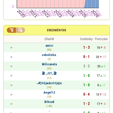


EREDMÉNYEK
Ellenfél
Eredmény
Pontszám
amici
1 - 3
16
-8
(94)
cebolinha.
0 - 1
33
-17
(5)
Milicanela
2 - 2
33
0
(32)
🏖️_𝓢𝓞_🏖️
1 - 0
17
16
(17)
ℳį✫Łįиdα✫CįεĮσ
1 - 0
0
17
(14)
Angel12
0 - 4
13
-13
(10)
Bihzad
1 - 2
17
-4
(~69)
-