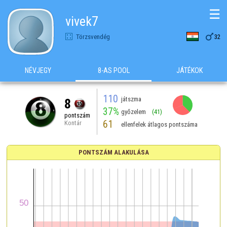
☰
vivek7

Törzsvendég
32
NÉVJEGY
8-AS POOL
JÁTÉKOK
110
játszma
8
37%
győzelem
(41)
pontszám
61
Kontár
ellenfelek átlagos pontszáma
PONTSZÁM ALAKULÁSA