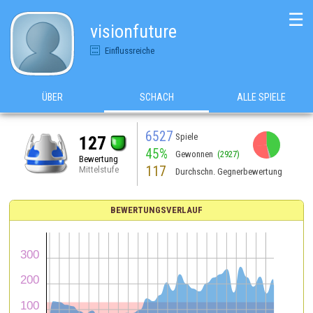
☰
visionfuture
Einflussreiche
ÜBER
SCHACH
ALLE SPIELE
6527
Spiele
127
45%
Gewonnen
(2927)
Bewertung
117
Mittelstufe
Durchschn. Gegnerbewertung
BEWERTUNGSVERLAUF