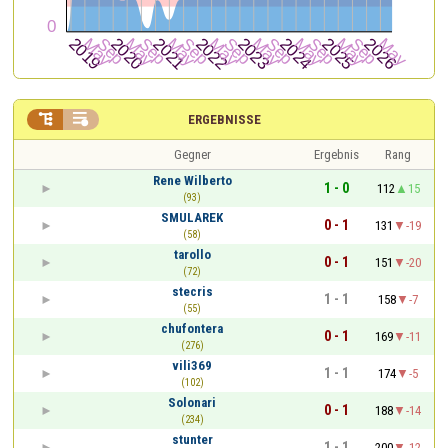


ERGEBNISSE
Gegner
Ergebnis
Rang
Rene Wilberto
1 - 0
112
15
(93)
SMULAREK
0 - 1
131
-19
(58)
tarollo
0 - 1
151
-20
(72)
stecris
1 - 1
158
-7
(55)
chufontera
0 - 1
169
-11
(276)
vili369
1 - 1
174
-5
(102)
Solonari
0 - 1
188
-14
(234)
stunter
1 - 1
200
-12