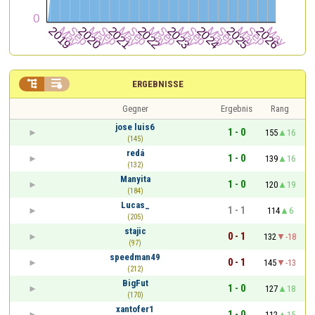


ERGEBNISSE
Gegner
Ergebnis
Rang
jose luis6
1 - 0
155
16
(145)
redá
1 - 0
139
16
(132)
Manyita
1 - 0
120
19
(184)
Lucas_
1 - 1
114
6
(205)
stajic
0 - 1
132
-18
(97)
speedman49
0 - 1
145
-13
(212)
BigFut
1 - 0
127
18
(170)
xantofer1
1 - 0
112
15