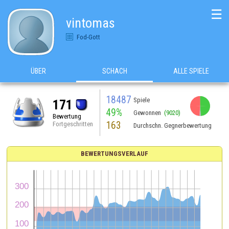
☰
vintomas
Fod-Gott
ÜBER
SCHACH
ALLE SPIELE
18487
Spiele
171
49%
Gewonnen
(9020)
Bewertung
163
Fortgeschritten
Durchschn. Gegnerbewertung
BEWERTUNGSVERLAUF