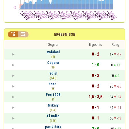


ERGEBNISSE
Gegner
Ergebnis
Rang
avdalani
0 - 2
17
-17
(5)
Серега
1 - 0
0
17
(30)
edid
0 - 2
0
0
(143)
Zsani
0 - 2
20
-20
(63)
Feri1208
1,5 - 3,5
34
-14
(21)
Mikaly
0 - 1
45
-11
(164)
El Indio
0 - 1
58
-13
(126)
pambihira
2 - 0
35
23