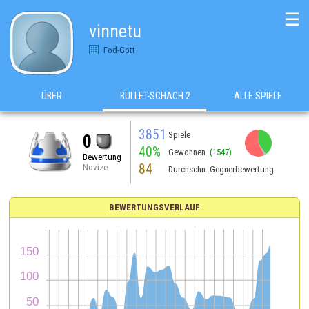
☰
vinnetu
Fod-Gott
ÜBER
BULLET-SCHACH 2
ALLE SPIELE
3851
Spiele
0
40%
Gewonnen
(1547)
Bewertung
84
Novize
Durchschn. Gegnerbewertung
BEWERTUNGSVERLAUF