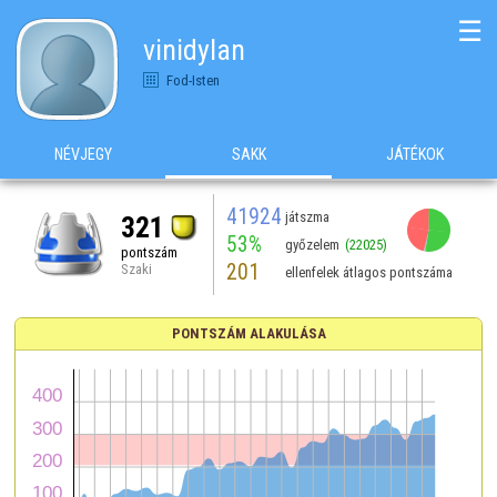
☰
vinidylan
Fod-Isten
NÉVJEGY
SAKK
JÁTÉKOK
41924
játszma
321
53%
győzelem
(22025)
pontszám
201
Szaki
ellenfelek átlagos pontszáma
PONTSZÁM ALAKULÁSA