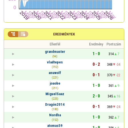


EREDMÉNYEK
Ellenfél
Eredmény
Pontszám
grandmaster
1 - 0
314
7
(94)
vladtepes
0 - 2
348
-34
(192)
anuwolf
0 - 1
370
-22
(221)
joaobe
1 - 0
361
9
(211)
MiguelSaaz
2 - 0
345
16
(225)
Dragón2014
0 - 1
369
-24
(180)
Nordha
1 - 0
362
7
(152)
atomas59
1 - 0
356
6