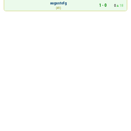
augustofg
1 - 0
0
18
(41)