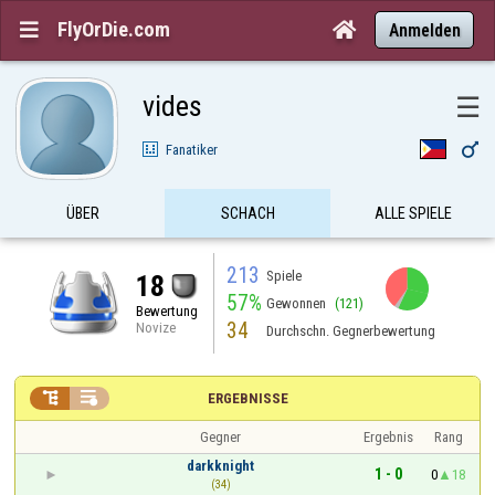
FlyOrDie.com


Anmelden
vides
☰

Fanatiker
ÜBER
SCHACH
ALLE SPIELE
213
Spiele
18
57%
Gewonnen
(121)
Bewertung
34
Novize
Durchschn. Gegnerbewertung


ERGEBNISSE
Gegner
Ergebnis
Rang
darkknight
1 - 0
0
18
(34)