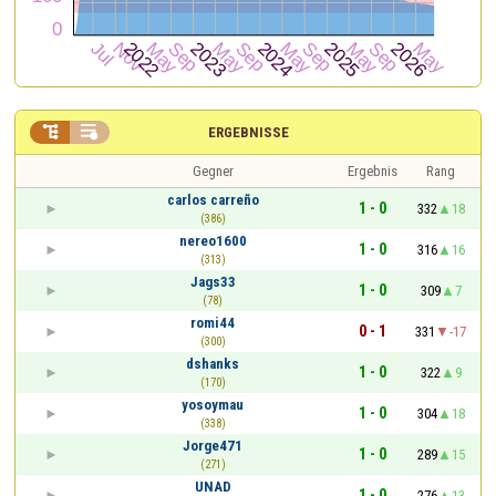


ERGEBNISSE
Gegner
Ergebnis
Rang
carlos carreño
1 - 0
332
18
(386)
nereo1600
1 - 0
316
16
(313)
Jags33
1 - 0
309
7
(78)
romi44
0 - 1
331
-17
(300)
dshanks
1 - 0
322
9
(170)
yosoymau
1 - 0
304
18
(338)
Jorge471
1 - 0
289
15
(271)
UNAD
1 - 0
276
13