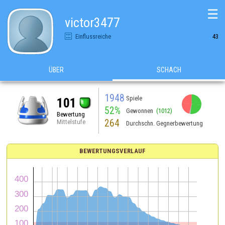
☰
victor3477
Einflussreiche
43
ÜBER
SCHACH
1948
Spiele
101
52%
Gewonnen
(1012)
Bewertung
264
Mittelstufe
Durchschn. Gegnerbewertung
BEWERTUNGSVERLAUF