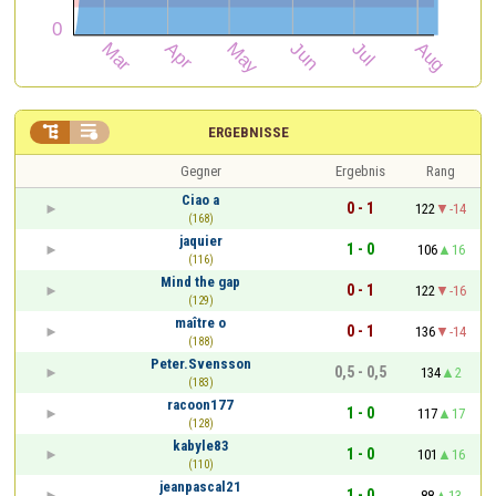


ERGEBNISSE
Gegner
Ergebnis
Rang
Ciao a
0 - 1
122
-14
(168)
jaquier
1 - 0
106
16
(116)
Mind the gap
0 - 1
122
-16
(129)
maître o
0 - 1
136
-14
(188)
Peter.Svensson
0,5 - 0,5
134
2
(183)
racoon177
1 - 0
117
17
(128)
kabyle83
1 - 0
101
16
(110)
jeanpascal21
1 - 0
88
13