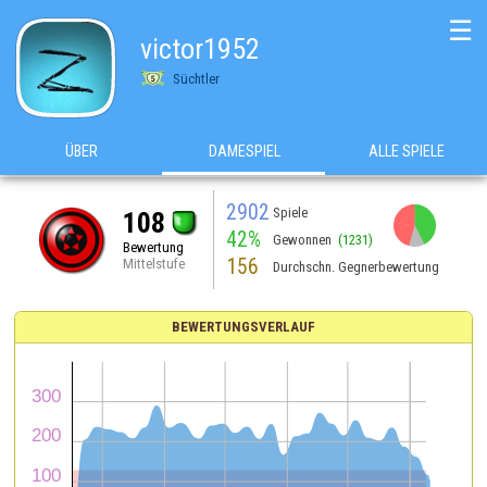
☰
victor1952
Süchtler
ÜBER
DAMESPIEL
ALLE SPIELE
2902
Spiele
108
42%
Gewonnen
(1231)
Bewertung
156
Mittelstufe
Durchschn. Gegnerbewertung
BEWERTUNGSVERLAUF