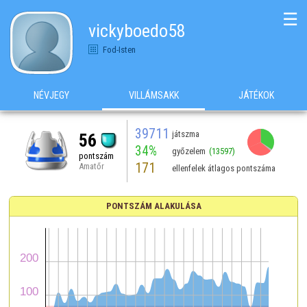
☰
vickyboedo58
Fod-Isten
NÉVJEGY
VILLÁMSAKK
JÁTÉKOK
39711
játszma
56
34%
győzelem
(13597)
pontszám
171
Amatőr
ellenfelek átlagos pontszáma
PONTSZÁM ALAKULÁSA