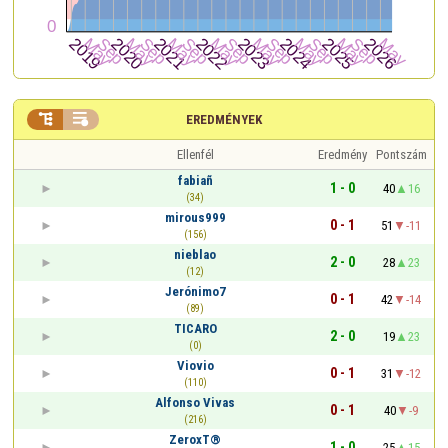


EREDMÉNYEK
Ellenfél
Eredmény
Pontszám
fabiañ
1 - 0
40
16
(34)
mirous999
0 - 1
51
-11
(156)
nieblao
2 - 0
28
23
(12)
Jerónimo7
0 - 1
42
-14
(89)
TICARO
2 - 0
19
23
(0)
Viovio
0 - 1
31
-12
(110)
Alfonso Vivas
0 - 1
40
-9
(216)
ZeroxT®
1 - 0
25
15