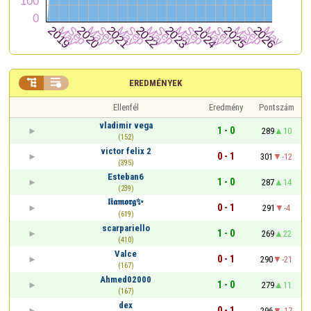


EREDMÉNYEK
Ellenfél
Eredmény
Pontszám
vladimir vega
1 - 0
289
10
(152)
victor felix 2
0 - 1
301
-12
(395)
Esteban6
1 - 0
287
14
(239)
𝖑𝖎𝖆𝖒𝖔𝖗𝖌✨
0 - 1
291
-4
(619)
scarpariello
1 - 0
269
22
(410)
Valce
0 - 1
290
-21
(167)
Ahmed02000
1 - 0
279
11
(167)
dex
0 - 1
296
-17