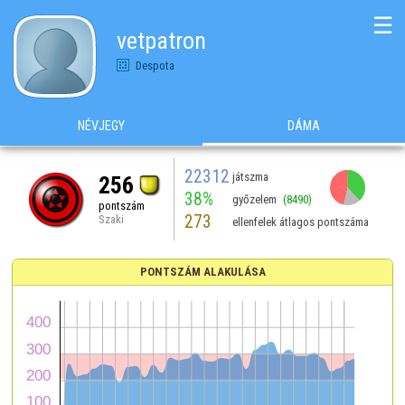
☰
vetpatron
Despota
NÉVJEGY
DÁMA
22312
játszma
256
38%
győzelem
(8490)
pontszám
273
Szaki
ellenfelek átlagos pontszáma
PONTSZÁM ALAKULÁSA