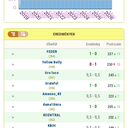


EREDMÉNYEK
Ellenfél
Eredmény
Pontszám
FEDER
1 - 0
237
19
(294)
Yellow Belly
0 - 1
250
-13
(308)
tiro loco
0,5 - 0,5
245
5
(361)
Grateful
1 - 0
225
20
(306)
Amenno_85
0,5 - 0,5
223
2
(256)
dama10mia
1 - 0
205
18
(246)
RCENTRAL
0,5 - 0,5
202
3
(262)
KBIH
0,5 - 0,5
199
3