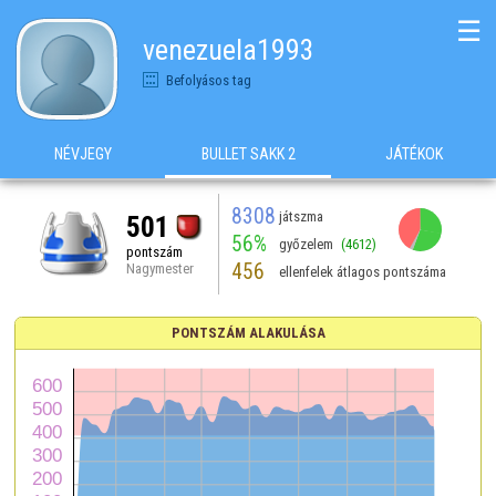
☰
venezuela1993
Befolyásos tag
NÉVJEGY
BULLET SAKK 2
JÁTÉKOK
8308
játszma
501
56%
győzelem
(4612)
pontszám
456
Nagymester
ellenfelek átlagos pontszáma
PONTSZÁM ALAKULÁSA