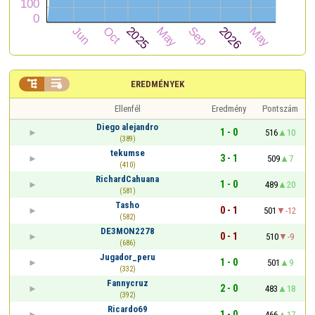


EREDMÉNYEK
Ellenfél
Eredmény
Pontszám
Diego alejandro
1 - 0
516
10
(389)
tekumse
3 - 1
509
7
(410)
RichardCahuana
1 - 0
489
20
(581)
Tasho
0 - 1
501
-12
(582)
DE3MON2278
0 - 1
510
-9
(686)
Jugador_peru
1 - 0
501
9
(332)
Fannycruz
2 - 0
483
18
(392)
Ricardo69
1 - 0
466
17