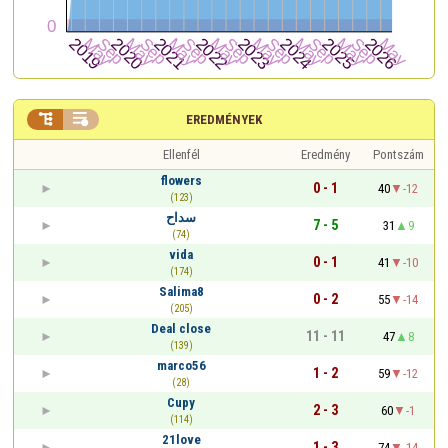


EREDMÉNYEK
Ellenfél
Eredmény
Pontszám
flowers
0 - 1
40
-12
(123)
سداح
7 - 5
31
9
(74)
vida
0 - 1
41
-10
(174)
Salima8
0 - 2
55
-14
(205)
Deal close
11 - 11
47
8
(139)
marco56
1 - 2
59
-12
(28)
Cupy
2 - 3
60
-1
(114)
21love
1 - 3
74
-14