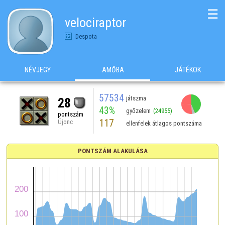
☰
velociraptor
Despota
NÉVJEGY
AMŐBA
JÁTÉKOK
57534
játszma
28
43%
győzelem
(24955)
pontszám
117
Újonc
ellenfelek átlagos pontszáma
PONTSZÁM ALAKULÁSA