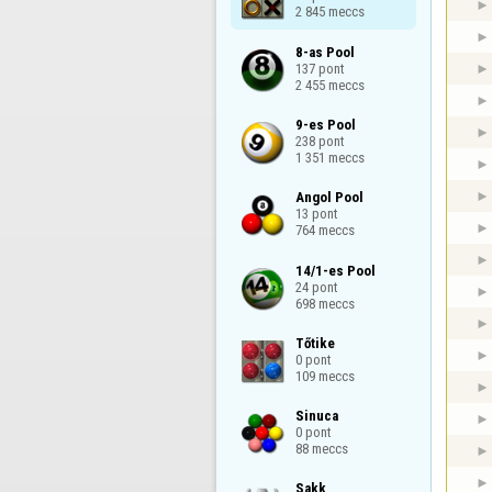
2 845 meccs
8-as Pool

137 pont

2 455 meccs
9-es Pool

238 pont

1 351 meccs
Angol Pool

13 pont

764 meccs
14/1-es Pool

24 pont

698 meccs
Tőtike

0 pont

109 meccs
Sinuca

0 pont

88 meccs
Sakk
