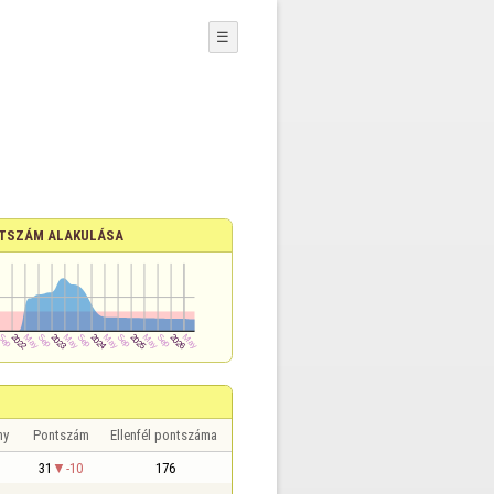
☰
TSZÁM ALAKULÁSA
ny
Pontszám
Ellenfél pontszáma
31
-10
176