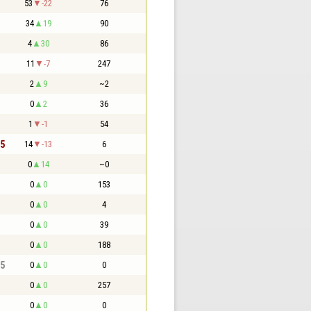
53
-22
76
34
19
90
4
30
86
11
-7
247
2
9
~2
0
2
36
1
-1
54
,5
14
-13
6
0
14
~0
0
0
153
0
0
4
0
0
39
0
0
188
,5
0
0
0
0
0
257
0
0
0