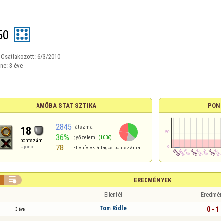
50
Csatlakozott:
6/3/2010
ine:
3 éve
AMŐBA STATISZTIKA
PON
2845
játszma
18
36%
győzelem
(1036)
pontszám
78
Újonc
ellenfelek átlagos pontszáma

EREDMÉNYEK
Ellenfél
Eredmé
Tom Ridle
0 - 1
3 éve