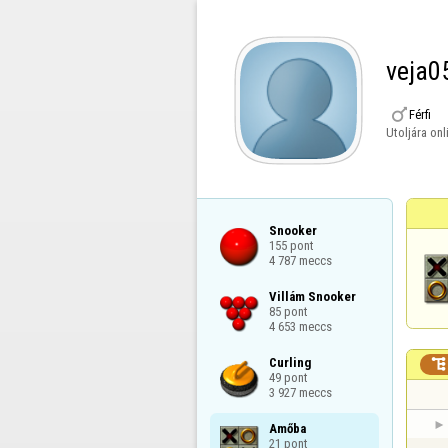
veja0

Férfi
Utoljára onl
Snooker

155 pont

4 787 meccs
Villám Snooker

85 pont

4 653 meccs
Curling


49 pont

3 927 meccs
Amőba

21 pont
