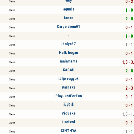
wcy
0 - 2
3 éve
agunia
1 - 0
3 éve
basaa
2 - 0
3 éve
Carpe diem01
0 - 1
3 éve
-
1 - 0
3 éve
Ibolya87
1 - 1
3 éve
Hulk hogan
0 - 1
3 éve
malamama
1,5 - 3
3 éve
KACAU
2 - 0
3 éve
túljó vagyok
0 - 1
3 éve
Barna72
2 - 3
3 éve
PlayJustForFun
0 - 1
3 éve
天台山
0 - 1
3 éve
Vicuska
1,5 - 1
3 éve
Lacixxd
0 - 1
3 éve
CINTHYA
1 - 1
3 éve