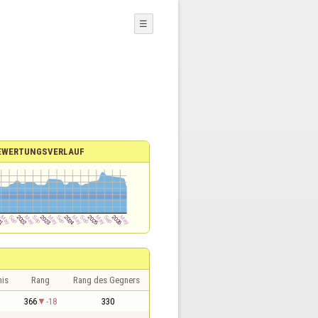
☰
EWERTUNGSVERLAUF
nis
Rang
Rang des Gegners
1
366
-18
330