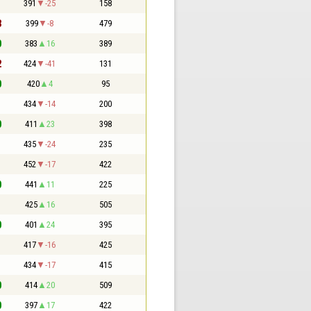
1
391
-25
158
3
399
-8
479
0
383
16
389
2
424
-41
131
0
420
4
95
1
434
-14
200
0
411
23
398
1
435
-24
235
1
452
-17
422
0
441
11
225
1
425
16
505
0
401
24
395
1
417
-16
425
1
434
-17
415
0
414
20
509
0
397
17
422