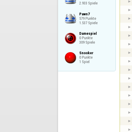
2.933 Spiele
Pawn7

579 Punkte

1.537 Spiele
Damespiel

0 Punkte

309 Spiele
Snooker

0 Punkte

1 Spiel