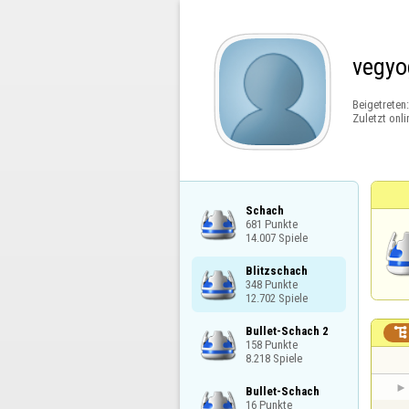
vegyo
Beigetreten
Zuletzt onli
Schach

681 Punkte

14.007 Spiele
Blitzschach

348 Punkte

12.702 Spiele
Bullet-Schach 2


158 Punkte

8.218 Spiele
Bullet-Schach

16 Punkte
