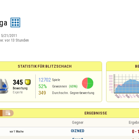
ga
:
5/21/2011
ne:
vor 13 Stunden
STATISTIK FÜR BLITZSCHACH
B
12702
Spiele
345
52%
Gewonnen
(6596)
Bewertung
349
Experte
Durchschn. Gegnerbewertung

ERGEBNISSE
Gegner
Ergeb
OIZNED
0 - 
vor 1 Woche