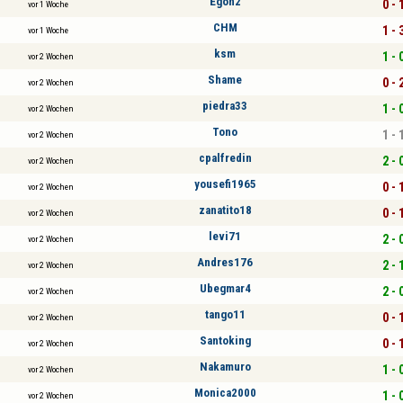
Egon2
0 - 
vor 1 Woche
CHM
1 - 
vor 1 Woche
ksm
1 - 
vor 2 Wochen
Shame
0 - 
vor 2 Wochen
piedra33
1 - 
vor 2 Wochen
Tono
1 - 
vor 2 Wochen
cpalfredin
2 - 
vor 2 Wochen
yousefi1965
0 - 
vor 2 Wochen
zanatito18
0 - 
vor 2 Wochen
levi71
2 - 
vor 2 Wochen
Andres176
2 - 
vor 2 Wochen
Ubegmar4
2 - 
vor 2 Wochen
tango11
0 - 
vor 2 Wochen
Santoking
0 - 
vor 2 Wochen
Nakamuro
1 - 
vor 2 Wochen
Monica2000
1 - 
vor 2 Wochen