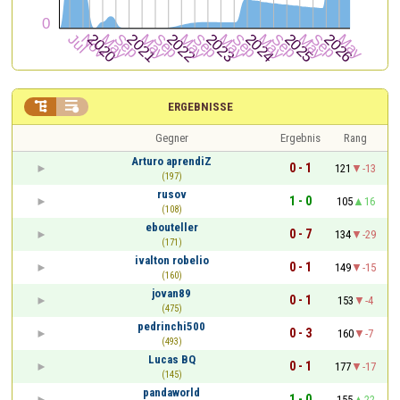


ERGEBNISSE
Gegner
Ergebnis
Rang
Arturo aprendiZ
0 - 1
121
-13
(197)
rusov
1 - 0
105
16
(108)
ebouteller
0 - 7
134
-29
(171)
ivalton robelio
0 - 1
149
-15
(160)
jovan89
0 - 1
153
-4
(475)
pedrinchi500
0 - 3
160
-7
(493)
Lucas BQ
0 - 1
177
-17
(145)
pandaworld
1 - 0
155
22