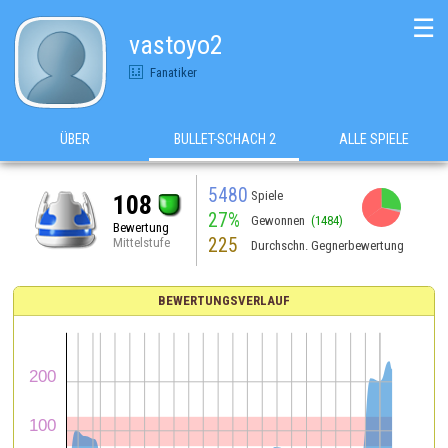
☰
vastoyo2
Fanatiker
ÜBER
BULLET-SCHACH 2
ALLE SPIELE
5480
Spiele
108
27%
Gewonnen
(1484)
Bewertung
225
Mittelstufe
Durchschn. Gegnerbewertung
BEWERTUNGSVERLAUF