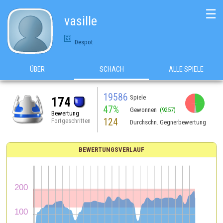
☰
vasille
Despot
ÜBER
SCHACH
ALLE SPIELE
19586
Spiele
174
47%
Gewonnen
(9257)
Bewertung
124
Fortgeschritten
Durchschn. Gegnerbewertung
BEWERTUNGSVERLAUF