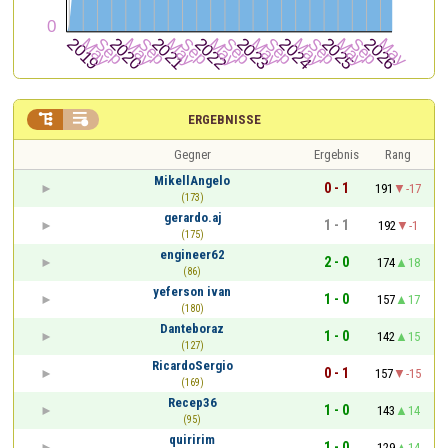


ERGEBNISSE
Gegner
Ergebnis
Rang
MikellAngelo
0 - 1
191
-17
(173)
gerardo.aj
1 - 1
192
-1
(175)
engineer62
2 - 0
174
18
(86)
yeferson ivan
1 - 0
157
17
(180)
Danteboraz
1 - 0
142
15
(127)
RicardoSergio
0 - 1
157
-15
(169)
Recep36
1 - 0
143
14
(95)
quiririm
1 - 0
129
14