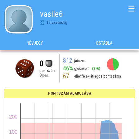
☰
vasile6
Törzsvendég
NÉVJEGY
OSTÁBLA
812
játszma
0
46%
győzelem
(376)
pontszám
67
Újonc
ellenfelek átlagos pontszáma
PONTSZÁM ALAKULÁSA