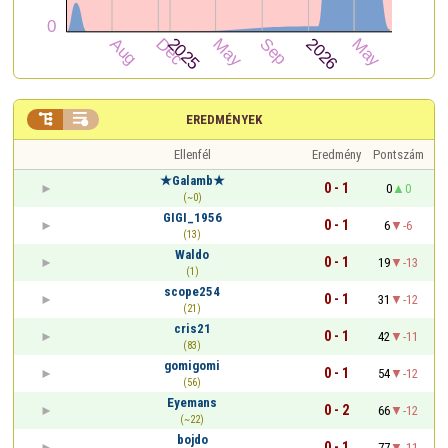


EREDMÉNYEK
Ellenfél
Eredmény
Pontszám
★Galamb★
0 - 1
0
0
(~0)
GIGI_1956
0 - 1
6
-6
(13)
Waldo
0 - 1
19
-13
(1)
scope254
0 - 1
31
-12
(21)
cris21
0 - 1
42
-11
(83)
gomigomi
0 - 1
54
-12
(56)
Eyemans
0 - 2
66
-12
(~22)
bojdo
0 - 1
77
-11