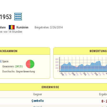
e1953
Mann
Rumänien
Beigetreten:
2/26/2014
ne:
vor 14 Stunden
 BACKGAMMON
BEWERTUNG
4
Spiele
Gewonnen
(24121)
Durchschn. Gegnerbewertung
ERGEBNISSE
Gegner
Ergeb
Çawbella
0 - 