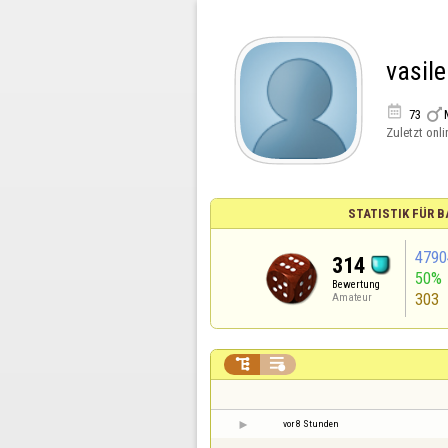
vasil


73
Zuletzt onli
STATISTIK FÜR
4790
314
50%
Bewertung
303
Amateur


vor 8 Stunden