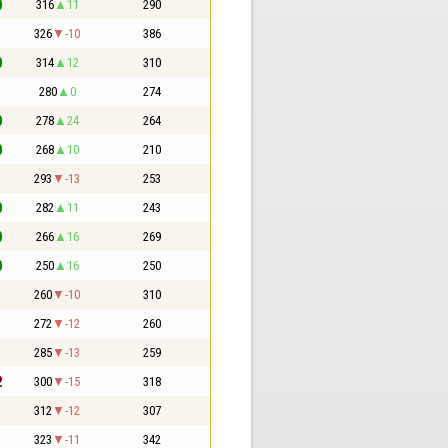
0
316
11
290
1
326
-10
386
0
314
12
310
1
280
0
274
0
278
24
264
0
268
10
210
1
293
-13
253
0
282
11
243
0
266
16
269
0
250
16
250
1
260
-10
310
1
272
-12
260
1
285
-13
259
2
300
-15
318
1
312
-12
307
1
323
-11
342