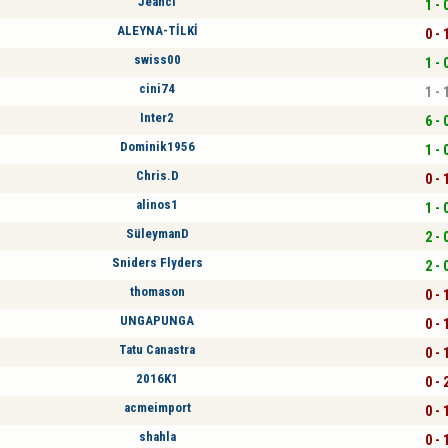
Jeanci
1 - 
ALEYNA-TİLKİ
0 - 
swiss00
1 - 
cini74
1 - 
Inter2
6 - 
Dominik1956
1 - 
Chris.D
0 - 
alinos1
1 - 
SüleymanD
2 - 
Sniders Flyders
2 - 
thomason
0 - 
UNGAPUNGA
0 - 
Tatu Canastra
0 - 
2016K1
0 - 
acmeimport
0 - 
shahla
0 - 