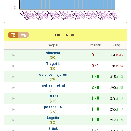


ERGEBNISSE
Gegner
Ergebnis
Rang
simonsa
0 - 1
304
-17
(290)
Tiago14
0 - 1
328
-24
(130)
solo los mejores
1 - 0
315
13
(239)
melianimadrid
2 - 0
290
25
(306)
CNT50
1 - 0
273
17
(285)
pepepelu6
1 - 0
256
17
(277)
Lagotto
1 - 0
237
19
(300)
Glück
1 - 1
224
13