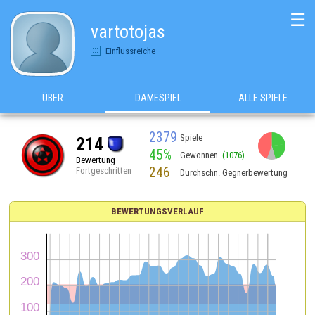
☰
vartotojas
Einflussreiche
ÜBER
DAMESPIEL
ALLE SPIELE
2379
Spiele
214
45%
Gewonnen
(1076)
Bewertung
246
Fortgeschritten
Durchschn. Gegnerbewertung
BEWERTUNGSVERLAUF