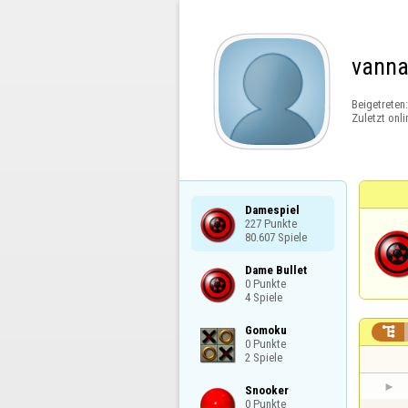
vanna
Beigetreten
Zuletzt onli
Damespiel

227 Punkte

80.607 Spiele
Dame Bullet

0 Punkte

4 Spiele
Gomoku


0 Punkte

2 Spiele
Snooker

0 Punkte
