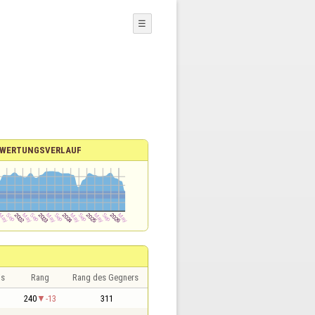
☰
WERTUNGSVERLAUF
is
Rang
Rang des Gegners
240
-13
311