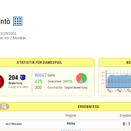
ntò
:
3/29/2016
ne:
vor 2 Monaten
STATISTIK FÜR DAMESPIEL
BE
80607
Spiele
204
42%
Gewonnen
(34073)
Bewertung
300
Fortgeschritten
Durchschn. Gegnerbewertung

ERGEBNISSE
Gegner
Ergebn
Anna
0 - 1
vor 2 Monaten