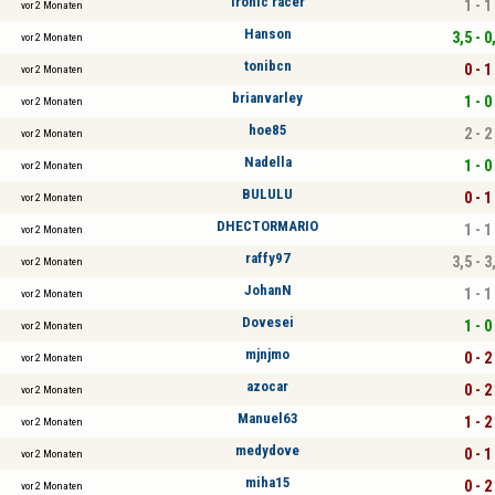
ironic racer
1 - 1
vor 2 Monaten
Hanson
3,5 - 0
vor 2 Monaten
tonibcn
0 - 1
vor 2 Monaten
brianvarley
1 - 0
vor 2 Monaten
hoe85
2 - 2
vor 2 Monaten
Nadella
1 - 0
vor 2 Monaten
BULULU
0 - 1
vor 2 Monaten
DHECTORMARIO
1 - 1
vor 2 Monaten
raffy97
3,5 - 3
vor 2 Monaten
JohanN
1 - 1
vor 2 Monaten
Dovesei
1 - 0
vor 2 Monaten
mjnjmo
0 - 2
vor 2 Monaten
azocar
0 - 2
vor 2 Monaten
Manuel63
1 - 2
vor 2 Monaten
medydove
0 - 1
vor 2 Monaten
miha15
0 - 2
vor 2 Monaten