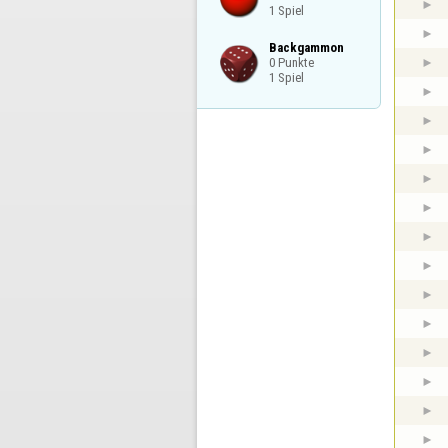
1 Spiel
Backgammon

0 Punkte

1 Spiel