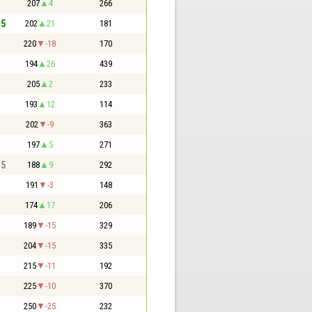
207
4
266
,5
202
21
181
220
-18
170
194
26
439
205
2
233
193
12
114
202
-9
363
197
5
271
,5
188
9
292
191
-3
148
174
17
206
189
-15
329
204
-15
335
215
-11
192
225
-10
370
250
-25
232