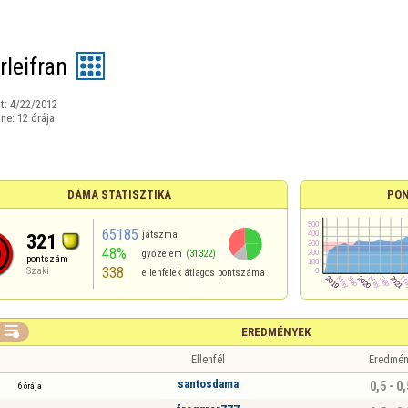
rleifran
t:
4/22/2012
ine:
12 órája
DÁMA STATISZTIKA
PON
65185
játszma
321
48%
győzelem
(31322)
pontszám
338
Szaki
ellenfelek átlagos pontszáma

EREDMÉNYEK
Ellenfél
Eredmén
santosdama
0,5 - 0,
6 órája