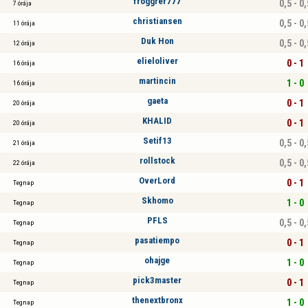
froggrer777
0,5 - 0,
7 órája
christiansen
0,5 - 0,
11 órája
Duk Hon
0,5 - 0,
12 órája
elieloliver
0 - 1
16 órája
martincin
1 - 0
16 órája
gaeta
0 - 1
20 órája
KHALID
0 - 1
20 órája
Setif13
0,5 - 0,
21 órája
rollstock
0,5 - 0,
22 órája
OverLord
0 - 1
Tegnap
Skhomo
1 - 0
Tegnap
PFLS
0,5 - 0,
Tegnap
pasatiempo
0 - 1
Tegnap
ohajge
1 - 0
Tegnap
pick3master
0 - 1
Tegnap
thenextbronx
1 - 0
Tegnap