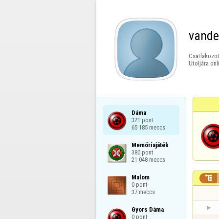
vande
Csatlakozot
Utoljára onl
Dáma

321 pont

65 185 meccs
Memóriajáték

380 pont

21 048 meccs
Malom


0 pont

37 meccs
Gyors Dáma

0 pont
