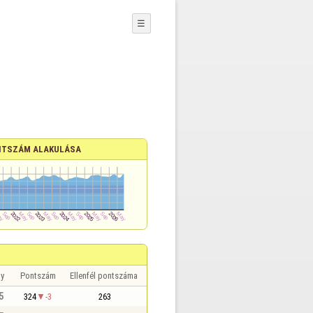
☰
TSZÁM ALAKULÁSA
y
Pontszám
Ellenfél pontszáma
5
324
-3
263