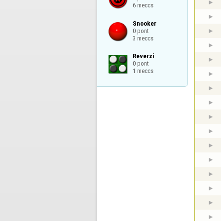
6 meccs
Snooker

0 pont

3 meccs
Reverzi

0 pont

1 meccs