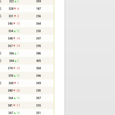
5
322
2
369
5
328
-6
187
5
331
-3
256
346
-15
364
334
12
253
348
-14
397
367
-19
295
5
366
1
386
5
364
2
405
374
-10
504
359
15
346
5
360
-1
349
380
-20
293
364
16
367
381
-17
355
367
14
331