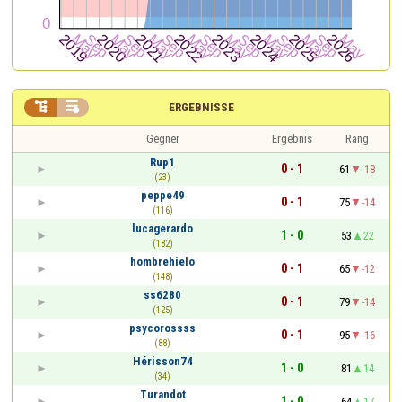


ERGEBNISSE
Gegner
Ergebnis
Rang
Rup1
0 - 1
61
-18
(23)
peppe49
0 - 1
75
-14
(116)
lucagerardo
1 - 0
53
22
(182)
hombrehielo
0 - 1
65
-12
(148)
ss6280
0 - 1
79
-14
(125)
psycorossss
0 - 1
95
-16
(88)
Hérisson74
1 - 0
81
14
(34)
Turandot
1 - 0
64
17