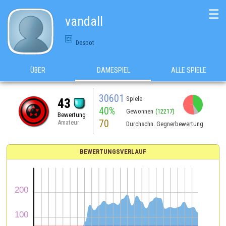
☰
vandall
Despot
ÜBER
DAMESPIEL
ALLE SPIELE
30601
Spiele
43
40%
Gewonnen
(12217)
Bewertung
70
Amateur
Durchschn. Gegnerbewertung
BEWERTUNGSVERLAUF