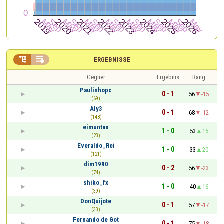


ERGEBNISSE
Gegner
Ergebnis
Rang
Paulinhopc
0 - 1
56
-15
(69)
Aly3
0 - 1
68
-12
(148)
eimuntas
1 - 0
53
15
(23)
Everaldo_Rei
1 - 0
33
20
(121)
dim1990
0 - 2
56
-23
(74)
shiko_fx
1 - 0
40
16
(39)
DonQuijote
0 - 1
57
-17
(33)
Fernando de Got
0 - 1
75
-18