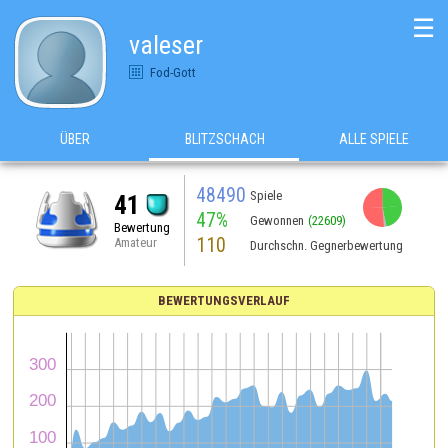
☰
valeser
Fod-Gott
ÜBER
BLITZSCHACH
ALLE SPIELE
48490
Spiele
41
47%
Gewonnen
(22609)
Bewertung
110
Amateur
Durchschn. Gegnerbewertung
BEWERTUNGSVERLAUF