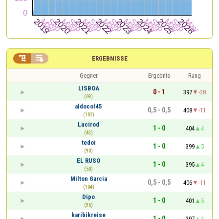


ERGEBNISSE
Gegner
Ergebnis
Rang
LISBOA
0 - 1
397
-28
(69)
aldocol45
0,5 - 0,5
408
-11
(102)
Lucirod
1 - 0
404
4
(43)
tedoi
1 - 0
399
5
(90)
EL RUSO
1 - 0
395
4
(50)
Milton Garcia
0,5 - 0,5
406
-11
(104)
Dipo
1 - 0
401
5
(95)
karibikreise
1 - 0
397
4