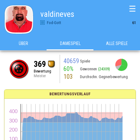
☰
valdineves
Fod-Gott
61
ÜBER
DAMESPIEL
ALLE SPIELE
40659
Spiele
369
60%
Gewonnen
(24309)
Bewertung
103
Meister
Durchschn. Gegnerbewertung
BEWERTUNGSVERLAUF