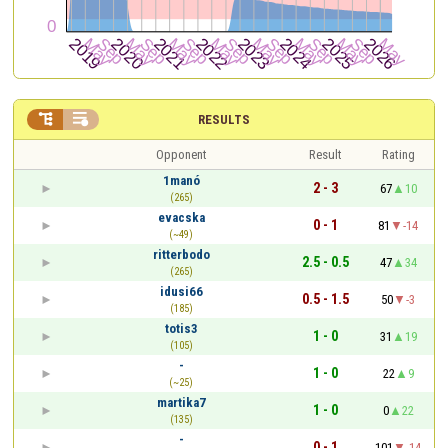


RESULTS
Opponent
Result
Rating
1manó
2 - 3
67
10
(265)
evacska
0 - 1
81
-14
(~49)
ritterbodo
2.5 - 0.5
47
34
(265)
idusi66
0.5 - 1.5
50
-3
(185)
totis3
1 - 0
31
19
(105)
-
1 - 0
22
9
(~25)
martika7
1 - 0
0
22
(135)
-
0 - 1
101
-14