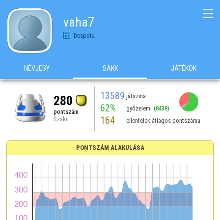
☰
vaha7
Despota
NÉVJEGY
SAKK
JÁTÉKOK
13589
játszma
280
62%
győzelem
(8438)
pontszám
164
Szaki
ellenfelek átlagos pontszáma
PONTSZÁM ALAKULÁSA