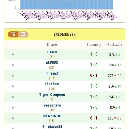


EREDMÉNYEK
Ellenfél
Eredmény
Pontszám
GAMO
1 - 0
272
8
(81)
ALFRED
1 - 0
255
17
(281)
miriam$
0 - 1
275
-20
(180)
chuchum
3 - 0
256
19
(136)
Tigre_Campeon
1 - 0
247
9
(93)
Bersuitero
1 - 0
239
8
(42)
NENZINHO
0 - 1
258
-19
(181)
El retador38
1 - 0
245
13