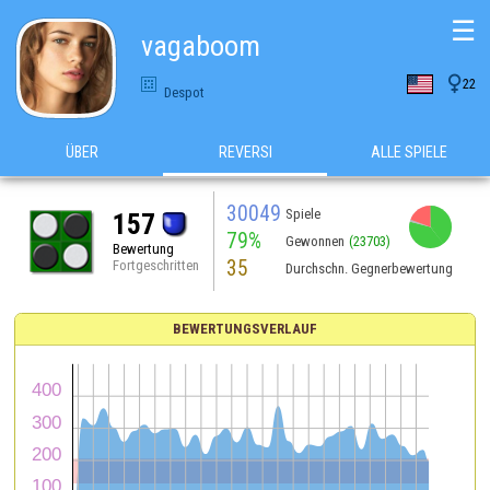
☰
vagaboom

22
Despot
ÜBER
REVERSI
ALLE SPIELE
30049
Spiele
157
79%
Gewonnen
(23703)
Bewertung
35
Fortgeschritten
Durchschn. Gegnerbewertung
BEWERTUNGSVERLAUF