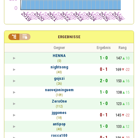


ERGEBNISSE
Gegner
Ergebnis
Rang
HENNA
1 - 0
147
10
(0)
nightsong
0 - 1
169
-22
(40)
gojszi
2 - 0
153
16
(26)
naovejoninguem
1 - 0
138
15
(109)
ZeroOne
1 - 0
123
15
(112)
jggomes
0 - 1
145
-22
(18)
antipop
1 - 0
133
12
(40)
rocca100
0 - 1
156
-23