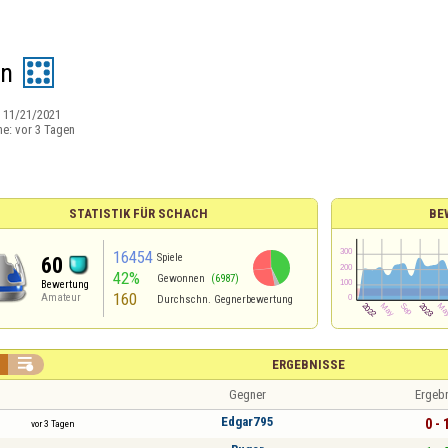
on
:
11/21/2021
ne:
vor 3 Tagen
STATISTIK FÜR SCHACH
BE
16454
Spiele
60
42%
Gewonnen
(6987)
Bewertung
160
Amateur
Durchschn. Gegnerbewertung

ERGEBNISSE
Gegner
Ergeb
Edgar795
0 - 
vor 3 Tagen