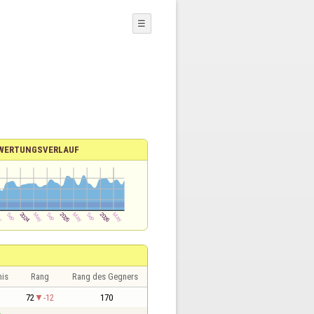
☰
WERTUNGSVERLAUF
nis
Rang
Rang des Gegners
1
72
-12
170