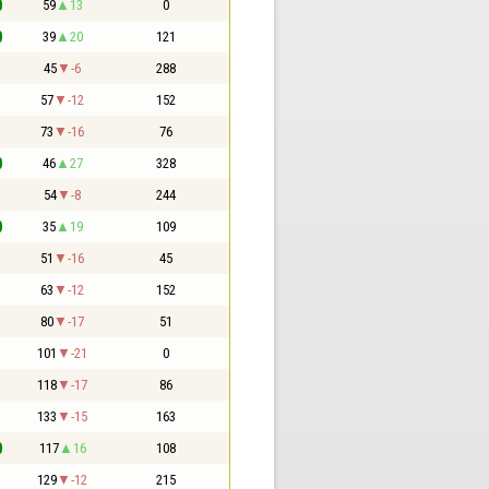
0
59
13
0
0
39
20
121
1
45
-6
288
1
57
-12
152
1
73
-16
76
0
46
27
328
1
54
-8
244
0
35
19
109
1
51
-16
45
1
63
-12
152
1
80
-17
51
1
101
-21
0
1
118
-17
86
1
133
-15
163
0
117
16
108
1
129
-12
215