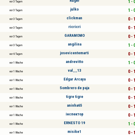
Ruger
1 - 
vor 3 Tagen
julko
1 - 
vor 3 Tagen
clickman
0 - 
vor 3 Tagen
ricricri
0 - 
vor 3 Tagen
GARAMOMO
0 - 
vor 3 Tagen
angilina
1 - 
vor 3 Tagen
josevicentemarti
0 - 
vor 6 Tagen
andrevitto
1 - 
vor 1 Woche
val__13
0 - 
vor 1 Woche
Edgar Arcaya
0 - 
vor 1 Woche
Sombrero de paja
0 - 
vor 1 Woche
tigre tigre
0 - 
vor 1 Woche
aninha65
0 - 
vor 1 Woche
інспектор
0 - 
vor 1 Woche
ERNESTO 19
1 - 
vor 1 Woche
misike1
0 - 
vor 1 Woche