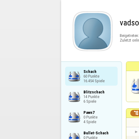
vads
Beigetreten
Zuletzt onli
Schach

60 Punkte

16.454 Spiele
Blitzschach

14 Punkte

6 Spiele
Pawn7


0 Punkte

4 Spiele
Bullet-Schach

0 Punkte
