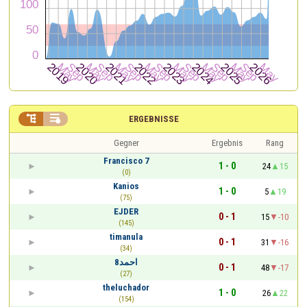


ERGEBNISSE
Gegner
Ergebnis
Rang
Francisco 7
1 - 0
24
15
(0)
Kanios
1 - 0
5
19
(75)
EJDER
0 - 1
15
-10
(145)
timanula
0 - 1
31
-16
(34)
احمد8
0 - 1
48
-17
(27)
theluchador
1 - 0
26
22
(154)