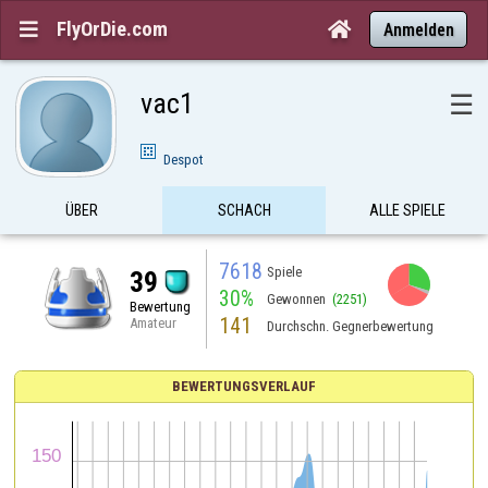
FlyOrDie.com


Anmelden
vac1
☰
Despot
ÜBER
SCHACH
ALLE SPIELE
7618
Spiele
39
30%
Gewonnen
(2251)
Bewertung
141
Amateur
Durchschn. Gegnerbewertung
BEWERTUNGSVERLAUF