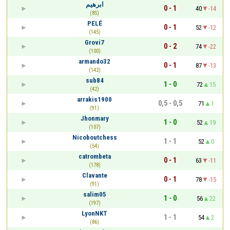
ابرهيم
0 - 1
40
-14
(85)
PELÉ
0 - 1
52
-12
(145)
Grovi7
0 - 2
74
-22
(100)
armando32
0 - 1
87
-13
(142)
sub84
1 - 0
72
15
(42)
arrakis1900
0,5 - 0,5
71
1
(91)
Jhonmary
1 - 0
52
19
(107)
Nicoboutchess
1 - 1
52
0
(54)
catrombeta
0 - 1
63
-11
(178)
Clavante
0 - 1
78
-15
(91)
salim05
1 - 0
56
22
(197)
LyonNKT
1 - 1
54
2
(86)