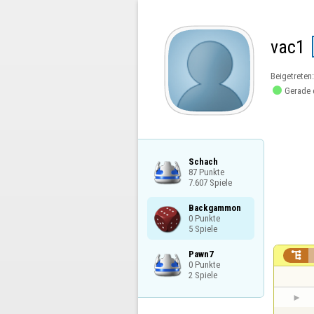
vac1
Beigetreten

Gerade 
Schach

87 Punkte

7.607 Spiele
Backgammon

0 Punkte

5 Spiele
Pawn7


0 Punkte

2 Spiele