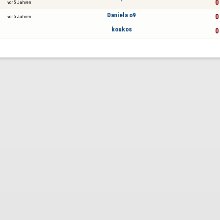
-
0 
vor 5 Jahren
Daniela o9
0 
vor 5 Jahren
koukos
0 