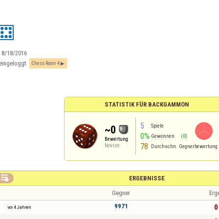
:
8/18/2016
eingeloggt
Chess Room 4
STATISTIK FÜR BACKGAMMON
5
Spiele
~0
0%
Gewonnen
(0)
Bewertung
78
Novize
Durchschn. Gegnerbewertung

ERGEBNISSE
Gegner
Erg
9971
0 
vor 4 Jahren