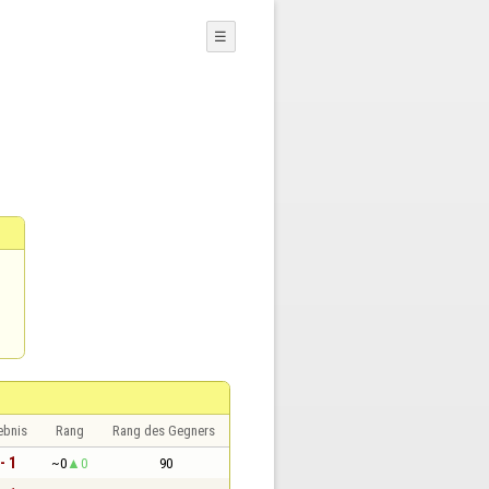
☰
ebnis
Rang
Rang des Gegners
- 1
~0
0
90