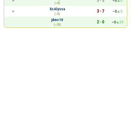
5 - 5
~0
0
(~0)
XcAlyssa
3 - 7
~0
0
(~0)
jdmc10
2 - 0
~0
29
(~73)