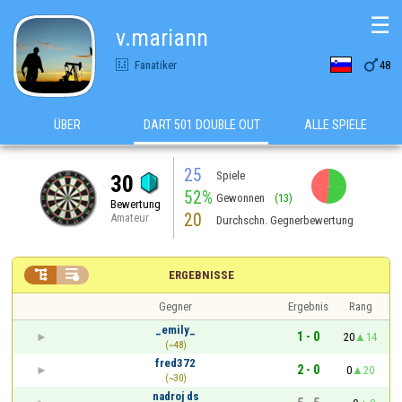
☰
v.mariann

Fanatiker
48
ÜBER
DART 501 DOUBLE OUT
ALLE SPIELE
25
Spiele
30
52%
Gewonnen
(13)
Bewertung
20
Amateur
Durchschn. Gegnerbewertung


ERGEBNISSE
Gegner
Ergebnis
Rang
_emily_
1 - 0
20
14
(~48)
fred372
2 - 0
0
20
(~30)
nadroj ds